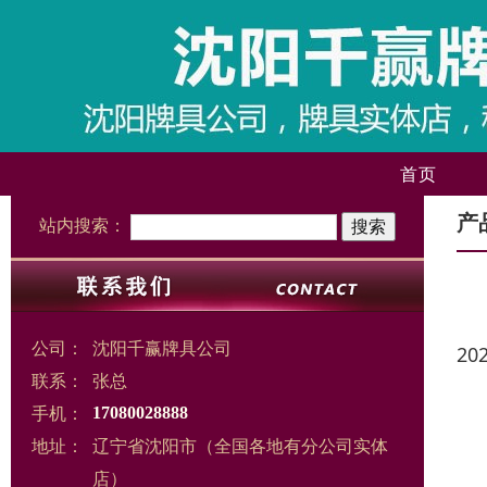
首页
产
站内搜索：
公司：
沈阳千赢牌具公司
20
联系：
张总
手机：
17080028888
地址：
辽宁省沈阳市（全国各地有分公司实体
店）