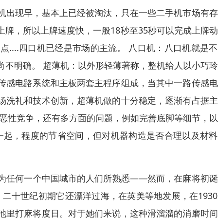
机出现早，基本上已经被淘汰，只在一些二手机市场有存
牌，所以上牌速度快，一般18秒至35秒可以完成上牌
....四口机已经是市场的主流。 八口机：八口机就是
尚不明确。 超薄机：以外形轻薄著称，整机给人以小巧
传感电路系统和主板两套主程序组成，当其中一路传感电
场洗礼和技术创新，超薄机做的十分稳定，逐渐有占据主
场恶性竞争，还有多方面的问题，例如完善底脚等细节，
在一起，程度的节省空间，但对机器构造是否合理以及材
为任何一个中国城市的人们所熟悉——然而，在麻将初诞
，二十世纪初期它还漂洋过海，在英美等地发展，在193
池里打麻将度日。对于她们来说，这种滑溜溜的消磨时间