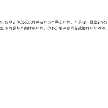
你仅仅刚记住怎么玩牌并留神自个手上的牌。可是你一旦拿到它
找出啥牌是契合翻牌的的牌。你必定要注意同花或顺牌的能够性。