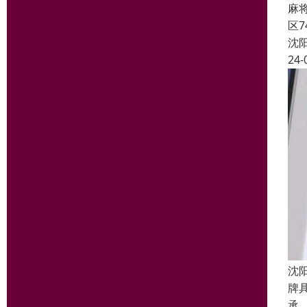
麻
区
沈
24-
沈
牌
承