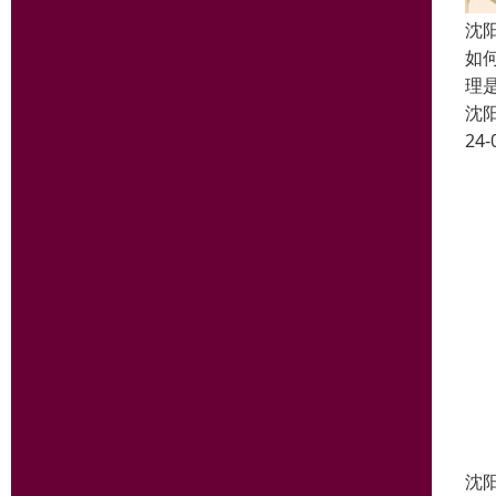
沈
如
理
沈
24-
沈