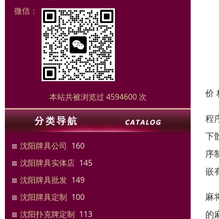
微信：
价
本站共被浏览过 4594600 次
程
下
沈阳牌具公司
160
序
沈阳牌具实体店
145
嵌
沈阳牌具批发
149
麻
沈阳牌具定制
100
的
沈阳扑克牌定制
113