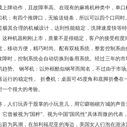
成上牌动作，且故障率高。在现有的麻将机种类中，单口
口机：有四个推牌口，无输送链条，所以可以四个口同时上
过极其合理的机械设计，达到性能稳定，洗牌速度快等特点
，这种机器刚刚上市，质量不是很稳定，客户的接受程度
觉，移动方便，精巧时尚。配有双核系统，整套控制系由
故障时，控制系统会自动切换到备用系统。经过三年的市
的趋势。 钢琴机：以外框酷似钢琴而闻名，不过由于市
器运行的稳定性。 折叠机：桌面可45度角和底脚折叠
时一个很大的考验。
将，人们玩弄于股掌的小玩意儿，用它噼啪砌方城的声音
，它曾被视为“国粹”、视为中国“国民性”具体而微的代表
右蔚为风潮，在加利福尼亚的海边，美国女人们泡在游泳