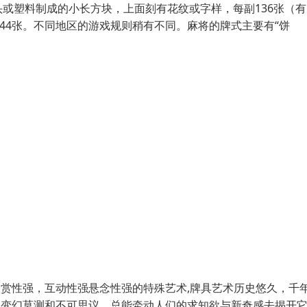
或塑料制成的小长方块，上面刻有花纹或字样，每副136张（有
44张。不同地区的游戏规则稍有不同。麻将的牌式主要有“饼
欣赏性强，互动性强悬念性强的特殊艺术,牌具艺术历史悠久，千
的变幻莫测和不可思议，总能牵动人们的求知欲与新奇感去揭开