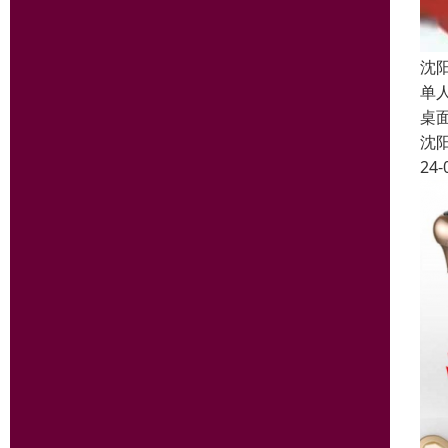
沈
单
桌
沈
24-