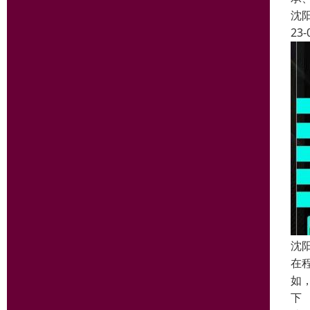
沈
23-
沈
在
如
下