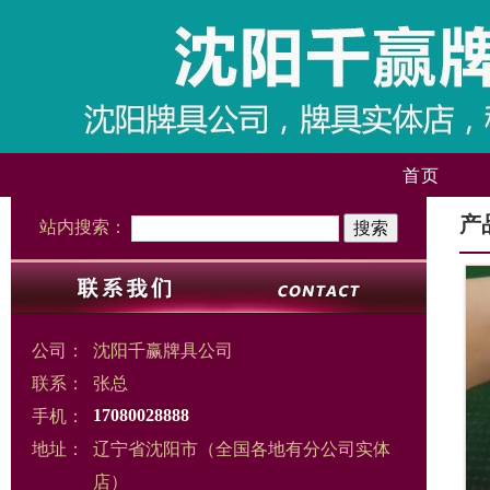
首页
产
站内搜索：
公司：
沈阳千赢牌具公司
联系：
张总
手机：
17080028888
地址：
辽宁省沈阳市（全国各地有分公司实体
店）