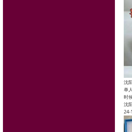
沈
单
时
沈
24-