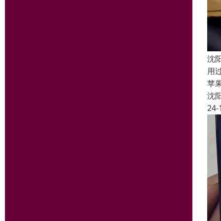
沈
用
苹
沈
24-