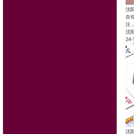
沈
在
注
沈
24-
沈