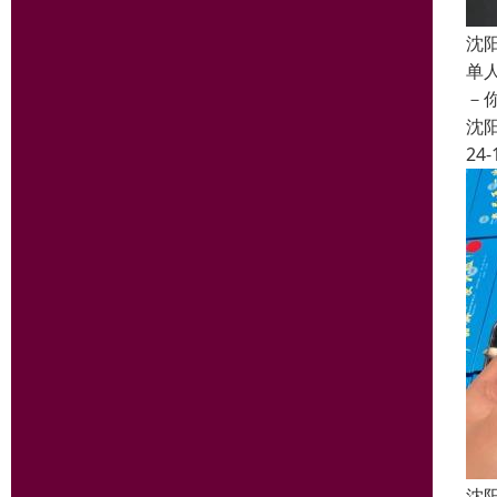
沈
单
－
沈
24-
沈