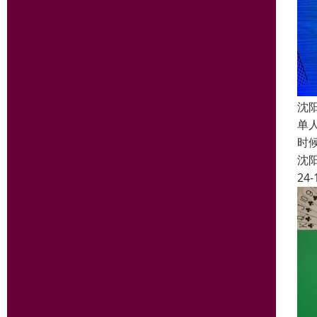
沈
单
时
沈
24-