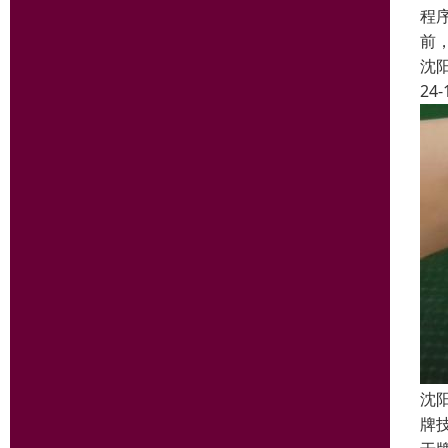
程
前
沈
24-
沈
牌