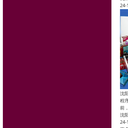
24-
沈
程
前
沈
24-