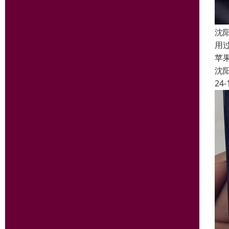
沈
用
苹
沈
24-