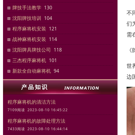
牌技手法教学
130
不
沈阳牌技培训
104
们
程序麻将机安装
121
需
战神麻将机安装
114
《
沈阳牌具牌技公司
118
三杰程序麻将机
101
世
新款全自动麻将机
94
边
程序麻将机的清洁方法
7109阅读 2023-08-10 16:45:22
程序麻将机的故障处理方法
7433阅读 2023-08-10 16:44:14