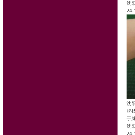
沈
24-
沈
牌
于
沈
24-