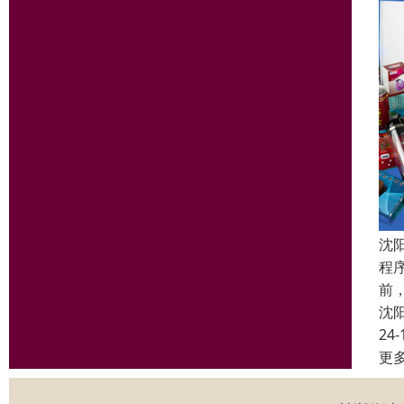
沈
程
前
沈
24-
更