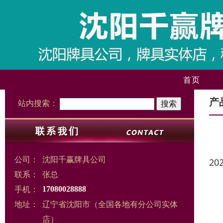
首页
产
站内搜索：
公司：
沈阳千赢牌具公司
20
联系：
张总
手机：
17080028888
地址：
辽宁省沈阳市（全国各地有分公司实体
店）