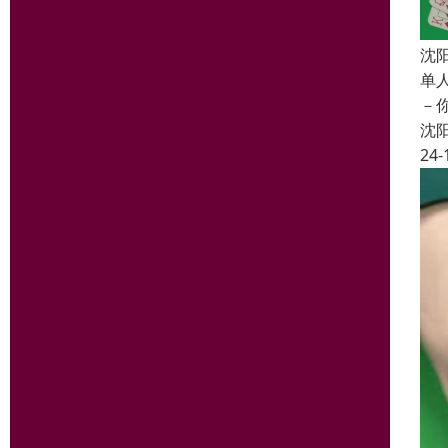
沈
单
－
沈
24-