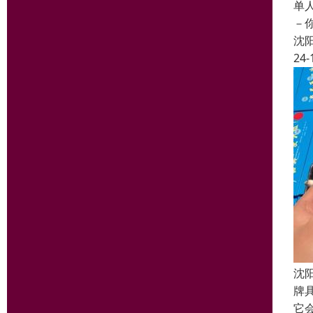
单
－
沈
24-
沈
牌
它