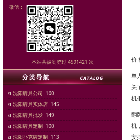
微信：
价
本站共被浏览过 4591421 次
单
关
沈阳牌具公司
160
机
沈阳牌具实体店
145
翻
沈阳牌具批发
149
机
沈阳牌具定制
100
安
沈阳扑克牌定制
113