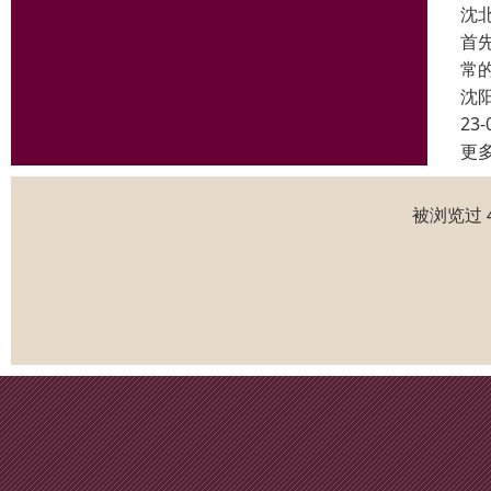
沈
首
常
沈
23-
更
被浏览过 