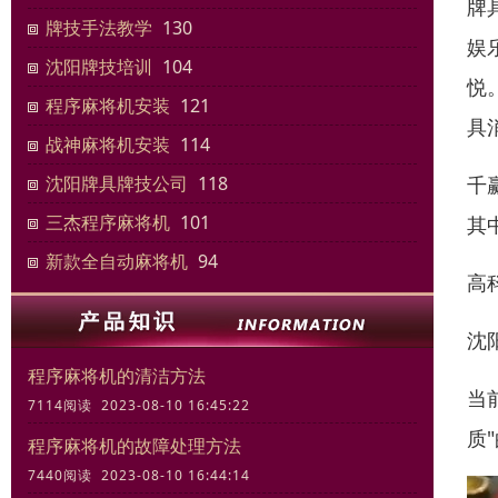
牌
牌技手法教学
130
娱
沈阳牌技培训
104
悦
程序麻将机安装
121
具
战神麻将机安装
114
千
沈阳牌具牌技公司
118
三杰程序麻将机
101
其
新款全自动麻将机
94
高
沈
程序麻将机的清洁方法
当
7114阅读 2023-08-10 16:45:22
质
程序麻将机的故障处理方法
7440阅读 2023-08-10 16:44:14