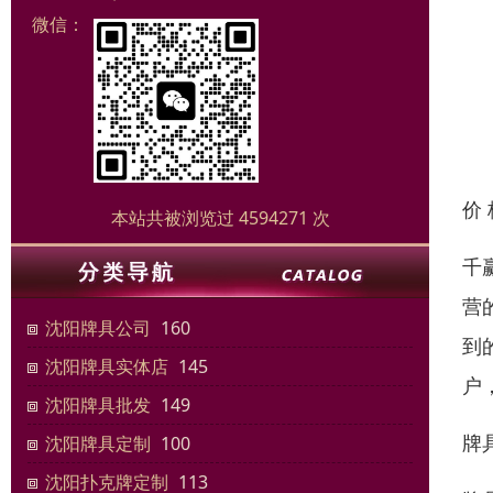
微信：
价
本站共被浏览过 4594271 次
千
营
沈阳牌具公司
160
到
沈阳牌具实体店
145
户
沈阳牌具批发
149
牌
沈阳牌具定制
100
沈阳扑克牌定制
113