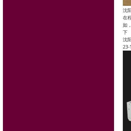
沈阳
在
如
下
沈
23-