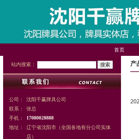
首页
产
站内搜索：
公司：
沈阳千赢牌具公司
20
联系：
张总
手机：
17080028888
地址：
辽宁省沈阳市（全国各地有分公司实体
店）