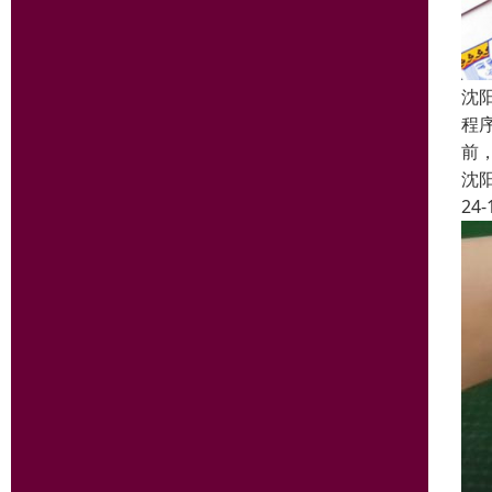
沈
程
前
沈
24-