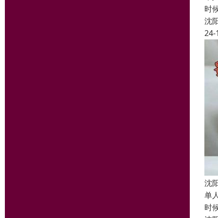
时
沈
24-
沈
单
时