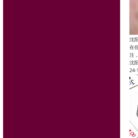
沈
在
注
沈
24-