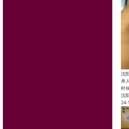
沈
单
时
沈
24-