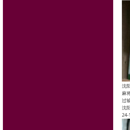
沈
麻
过
沈
24-