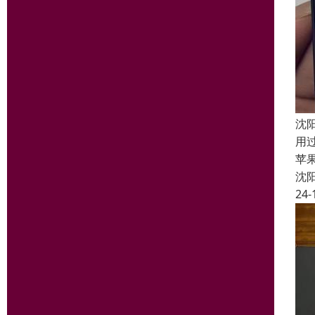
沈
用
苹
沈
24-