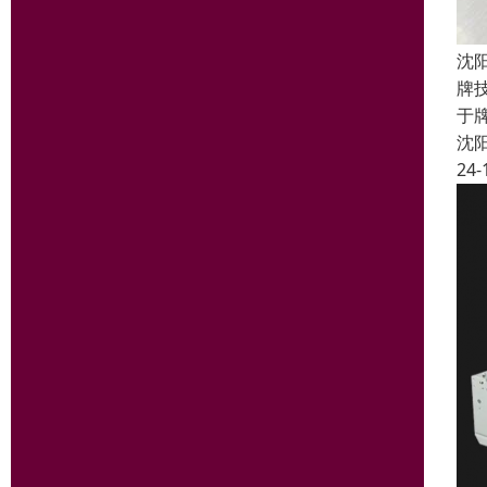
沈
牌
于
沈
24-