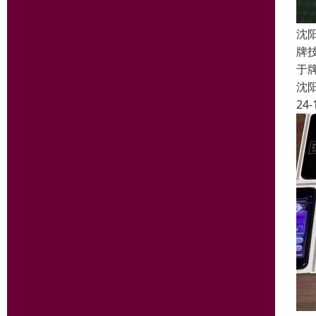
沈
牌
于
沈
24-